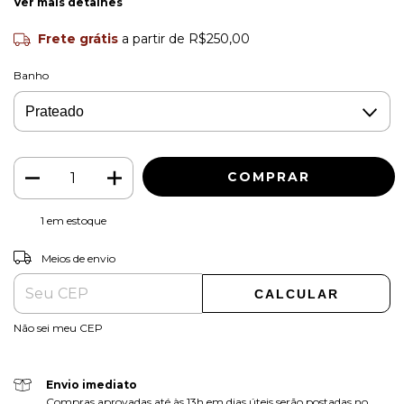
Ver mais detalhes
Frete grátis
a partir de
R$250,00
Banho
1
em estoque
ALTERAR CEP
Entregas para o CEP:
Meios de envio
CALCULAR
Não sei meu CEP
Envio imediato
Compras aprovadas até às 13h em dias úteis serão postadas no