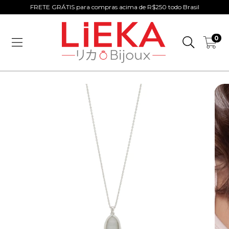
FRETE GRÁTIS para compras acima de R$250 todo Brasil
0