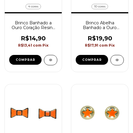
4 cores
10 cores
Brinco Banhado a
Brinco Abelha
Ouro Coração Resina
Banhado a Ouro
Colorido Akasaki
Colorido Akasaki
BC2830
BC2879
R$14,90
R$19,90
R$13,41
com
Pix
R$17,91
com
Pix
COMPRAR
COMPRAR