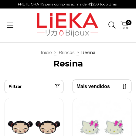
FRETE GRÁTIS para compras acima de R$250 todo Brasil
0
Início
>
Brincos
>
Resina
Resina
Filtrar