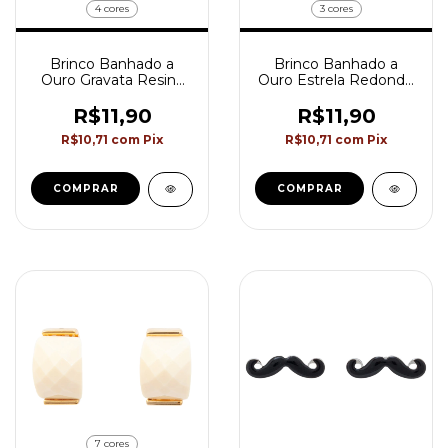
4 cores
3 cores
Brinco Banhado a
Brinco Banhado a
Ouro Gravata Resina
Ouro Estrela Redondo
Colorido Akasaki
Resina Akasaki
BC2827
BC2829
R$11,90
R$11,90
R$10,71
com
Pix
R$10,71
com
Pix
COMPRAR
COMPRAR
7 cores