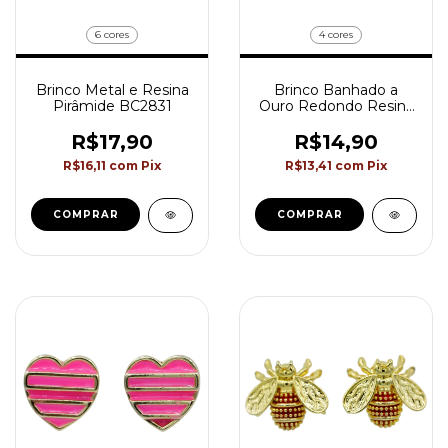
6 cores
4 cores
Brinco Metal e Resina
Brinco Banhado a
Pirâmide BC2831
Ouro Redondo Resina
Colorido Akasaki
BC2825
R$17,90
R$14,90
R$16,11
com
Pix
R$13,41
com
Pix
COMPRAR
COMPRAR