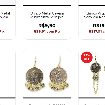
 Metal
Brinco Metal Caveira
Brinco Arg
ijoia
Minimalista Semijoia
Semijoia Ró
653
Akasaki BC2542
Akasaki 
R$9,90
R$19
Pix
R$8,91
com
Pix
R$17,91
23
%
OFF