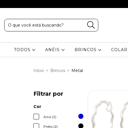
TODOS
ANÉIS
BRINCOS
COLA
Início
>
Brincos
>
Metal
Filtrar por
Cor
Azul (2)
Preto (2)