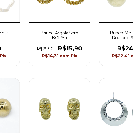
Metal
Brinco Argola 5cm
Brinco Met
BC1754
Dourado S
Akasaki 
0
R$15,90
R$24
R$25,90
Pix
R$14,31
com
Pix
R$22,41