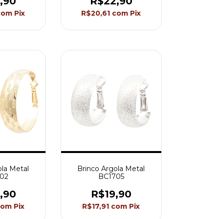
,90
R$22,90
com
Pix
R$20,61
com
Pix
ola Metal
Brinco Argola Metal
02
BC1705
,90
R$19,90
com
Pix
R$17,91
com
Pix