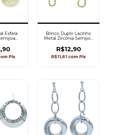
al Esfera
Brinco Duplo Lacinho
emijoia
Metal Zircônia Semijoia
BC2248
Akasaki BC1512
,90
R$12,90
com
Pix
R$11,61
com
Pix