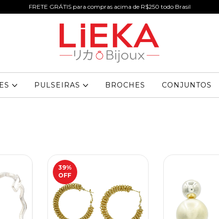
FRETE GRÁTIS para compras acima de R$250 todo Brasil
RES
PULSEIRAS
BROCHES
CONJUNTOS
39
%
OFF