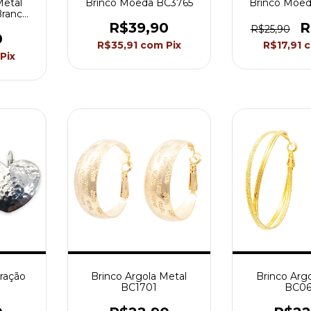
Metal
Brinco Moeda BC3765
Brinco Moe
Branco
287
R$39,90
R
R$25,90
0
R$35,91
com
Pix
R$17,91
Pix
ração
Brinco Argola Metal
Brinco Arg
BC1701
BC06