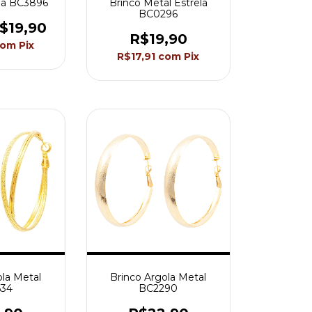
da BC3896
Brinco Metal Estrela
BC0296
$19,90
R$19,90
com
Pix
R$17,91
com
Pix
ola Metal
Brinco Argola Metal
34
BC2290