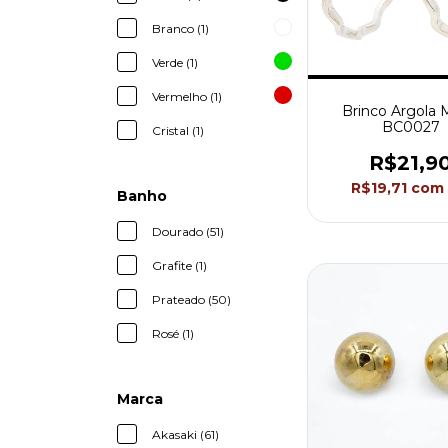
Branco (1)
Verde (1)
Vermelho (1)
Brinco Argola 
BC0027
Cristal (1)
R$21,9
R$19,71
com
Banho
Dourado (51)
Grafite (1)
Prateado (50)
Rosé (1)
Marca
Akasaki (61)