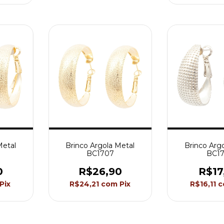
Metal
Brinco Argola Metal
Brinco Arg
BC1707
BC17
0
R$26,90
R$17
Pix
R$24,21
com
Pix
R$16,11
c