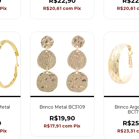
0
R$22,90
R$22
Pix
R$20,61
com
Pix
R$20,61
Metal
Brinco Metal BC3109
Brinco Arg
BC17
R$19,90
0
R$25
R$17,91
com
Pix
Pix
R$23,31