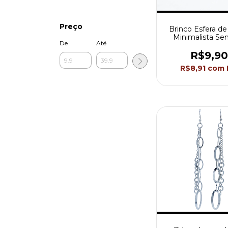
Preço
Brinco Esfera de
Minimalista Sem
De
Até
Akasaki BC2
R$9,90
R$8,91
com