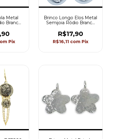
ola Metal
Brinco Longo Elos Metal
dio Branco
Semijoia Ródio Branco
BC0737
Akasaki BC0274
,90
R$17,90
com
Pix
R$16,11
com
Pix