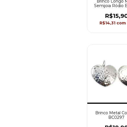
Brinco Longo 
Semijoia Ródio 
Akasaki BC0
R$15,9
R$14,31
com
Brinco Metal Co
BC0297