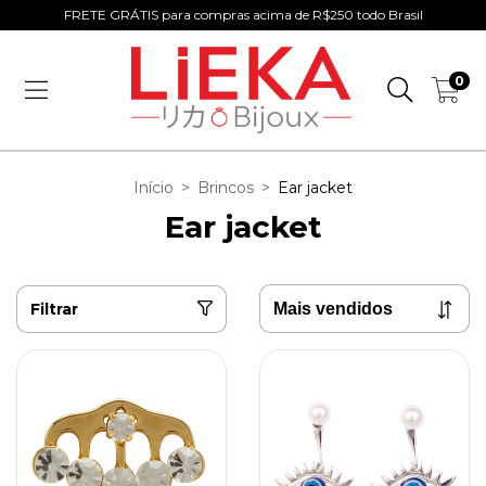
FRETE GRÁTIS para compras acima de R$250 todo Brasil
0
Início
>
Brincos
>
Ear jacket
Ear jacket
Filtrar