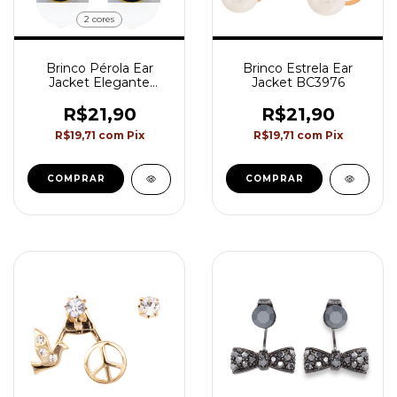
2 cores
Brinco Pérola Ear
Brinco Estrela Ear
Jacket Elegante
Jacket BC3976
Semijoia Akasaki
BC3963
R$21,90
R$21,90
R$19,71
com
Pix
R$19,71
com
Pix
COMPRAR
COMPRAR