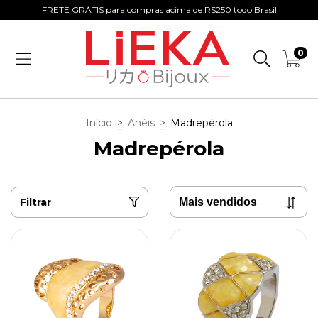
FRETE GRÁTIS para compras acima de R$250 todo Brasil
0
Início
>
Anéis
>
Madrepérola
Madrepérola
Filtrar