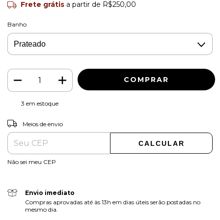
Frete grátis
a partir de
R$250,00
Banho
3
em estoque
ALTERAR CEP
Entregas para o CEP:
Meios de envio
CALCULAR
Não sei meu CEP
Envio imediato
Compras aprovadas até às 13h em dias úteis serão postadas no
mesmo dia.