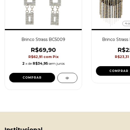
4 c
Brinco Strass BC5009
Brinco Strass
R$69,90
R$2
R$62,91
com
Pix
R$23,31
2
x de
R$34,95
sem juros
COMPRAR
COMPRAR
Institucional