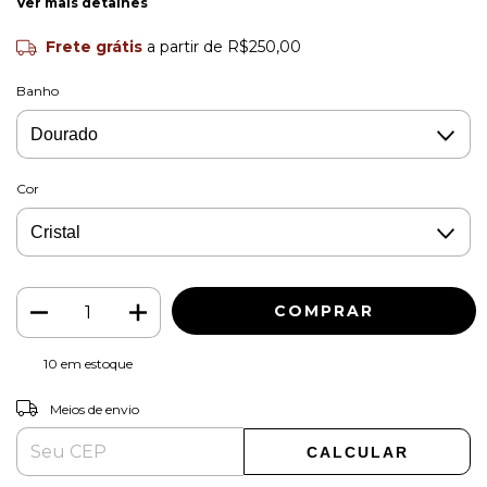
Ver mais detalhes
Frete grátis
a partir de
R$250,00
Banho
Cor
10
em estoque
ALTERAR CEP
Entregas para o CEP:
Meios de envio
CALCULAR