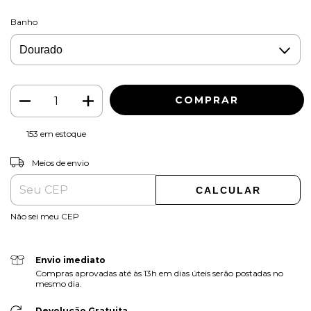
Banho
153
em estoque
ALTERAR CEP
Entregas para o CEP:
Meios de envio
CALCULAR
Não sei meu CEP
Envio imediato
Compras aprovadas até às 13h em dias úteis serão postadas no
mesmo dia.
Devolução Gratuita