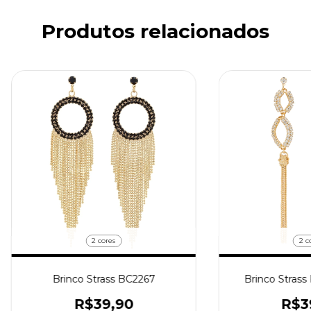
Produtos relacionados
2 cores
2 c
Brinco Strass BC2267
Brinco Strass
R$39,90
R$3