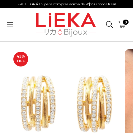
FRETE GRÁTIS para compras acima de R$250 todo Brasil
0
45
%
OFF