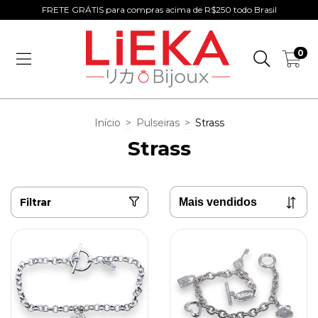
FRETE GRÁTIS para compras acima de R$250 todo Brasil
0
Início
>
Pulseiras
>
Strass
Strass
Filtrar