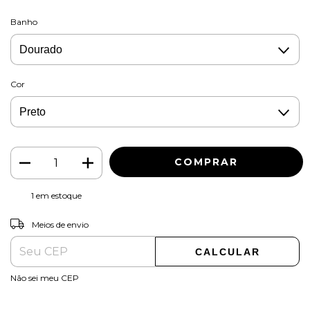
Banho
Cor
1
em estoque
ALTERAR CEP
Entregas para o CEP:
Meios de envio
CALCULAR
Não sei meu CEP