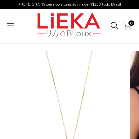
FRETE GRÁTIS para compras acima de R$250 todo Brasil
0