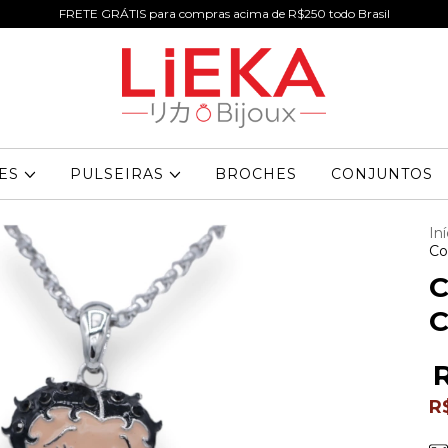
FRETE GRÁTIS para compras acima de R$250 todo Brasil
RES
PULSEIRAS
BROCHES
CONJUNTOS
Iní
Co
C
C
R