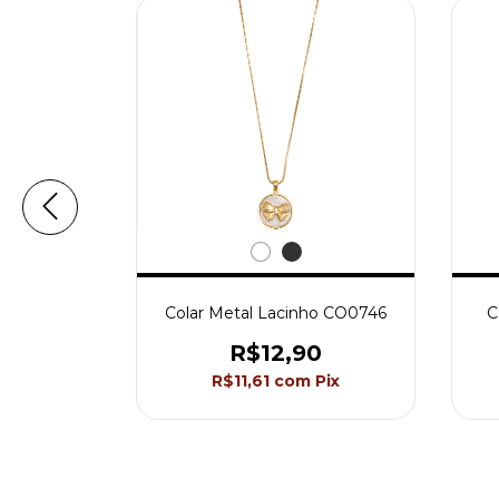
o com Asas
Colar Metal Lacinho CO0746
C
R$12,90
0
R$11,61
com
Pix
Pix