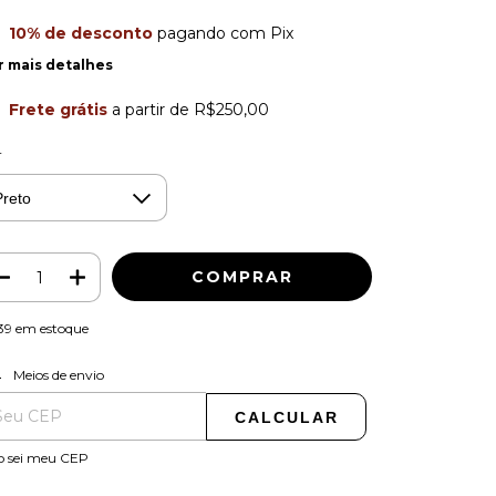
10% de desconto
pagando com Pix
r mais detalhes
Frete grátis
a partir de
R$250,00
r
39
em estoque
ALTERAR CEP
regas para o CEP:
Meios de envio
CALCULAR
o sei meu CEP