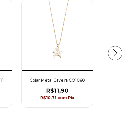
11
Colar Metal Caveira CO1060
Colar Me
R$11,90
R$10,71
com
Pix
R$