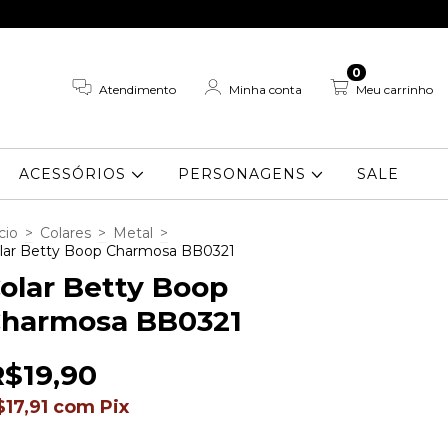
0
Atendimento
Minha conta
Meu carrinho
ACESSÓRIOS
PERSONAGENS
SALE
cio
>
Colares
>
Metal
>
lar Betty Boop Charmosa BB0321
olar Betty Boop
harmosa BB0321
R$19,90
$17,91
com
Pix