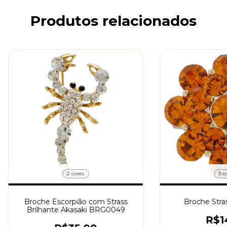
Produtos relacionados
2 cores
3 c
Broche Escorpião com Strass
Broche Stra
Brilhante Akasaki BRG0049
R$1