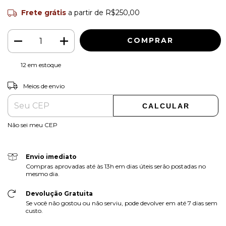
Frete grátis
a partir de
R$250,00
12
em estoque
ALTERAR CEP
Entregas para o CEP:
Meios de envio
CALCULAR
Não sei meu CEP
Envio imediato
Compras aprovadas até às 13h em dias úteis serão postadas no
mesmo dia.
Devolução Gratuita
Se você não gostou ou não serviu, pode devolver em até 7 dias sem
custo.