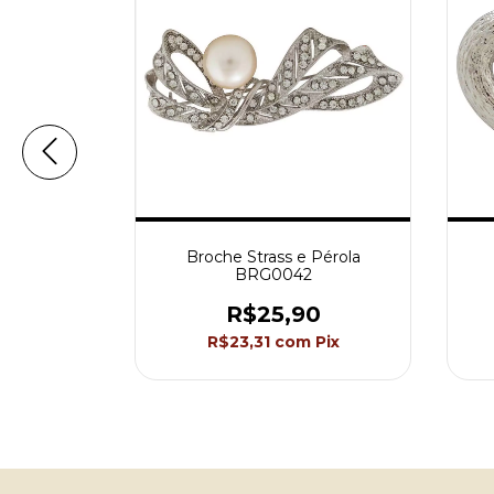
Zircônia
Broche Strass e Pérola
 Akasaki
BRG0042
0
R$25,90
Pix
R$23,31
com
Pix