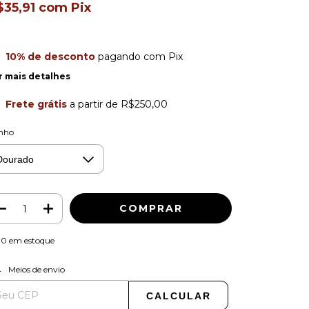
$35,91
com
Pix
10% de desconto
pagando com Pix
r mais detalhes
Frete grátis
a partir de
R$250,00
nho
70
em estoque
ALTERAR CEP
regas para o CEP:
Meios de envio
CALCULAR