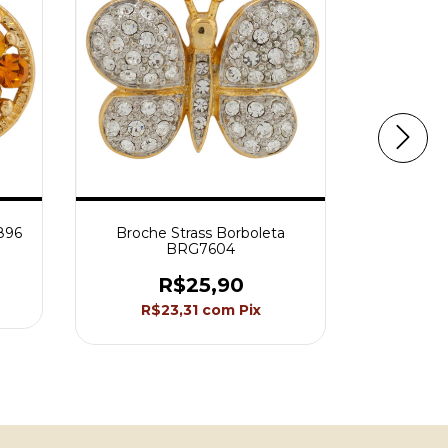
896
Broche Strass Borboleta
Broche E
BRG7604
Brilhan
R$25,90
R$23,31
com
Pix
R$