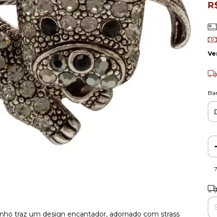
R
Ve
Ba
Ent
nho traz um design encantador, adornado com strass