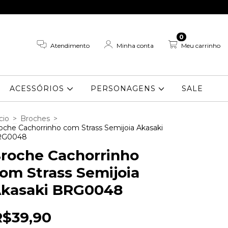
0
Atendimento
Minha conta
Meu carrinho
ACESSÓRIOS
PERSONAGENS
SALE
cio
>
Broches
>
oche Cachorrinho com Strass Semijoia Akasaki
RG0048
roche Cachorrinho
om Strass Semijoia
kasaki BRG0048
R$39,90