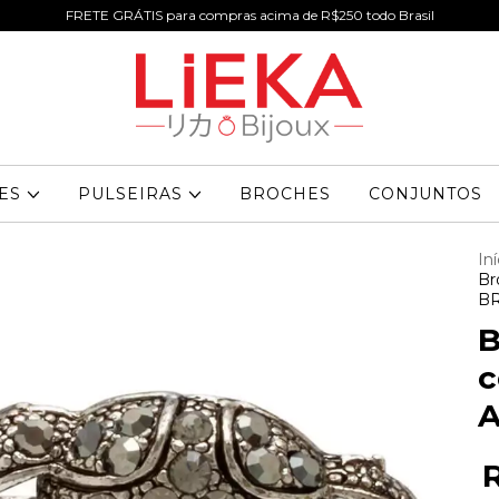
FRETE GRÁTIS para compras acima de R$250 todo Brasil
RES
PULSEIRAS
BROCHES
CONJUNTOS
Iní
Br
B
B
c
A