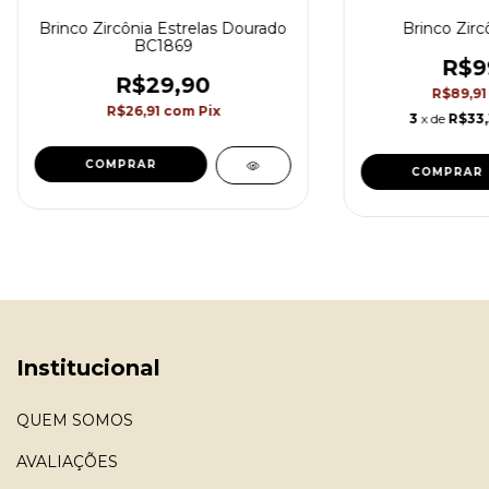
Brinco Zircônia Estrelas Dourado
Brinco Zirc
BC1869
R$9
R$29,90
R$89,9
R$26,91
com
Pix
3
x de
R$33
COMPRAR
COMPRAR
Institucional
QUEM SOMOS
AVALIAÇÕES