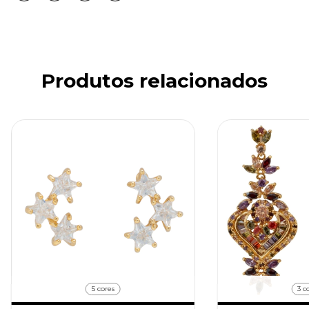
Produtos relacionados
5 cores
3 c