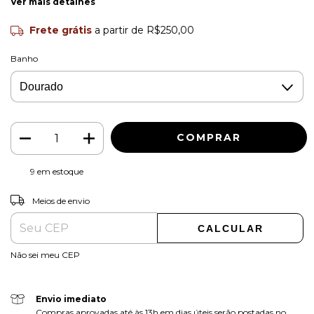
Ver mais detalhes
Frete grátis
a partir de
R$250,00
Banho
9
em estoque
ALTERAR CEP
Entregas para o CEP:
Meios de envio
CALCULAR
Não sei meu CEP
Envio imediato
Compras aprovadas até às 13h em dias úteis serão postadas no