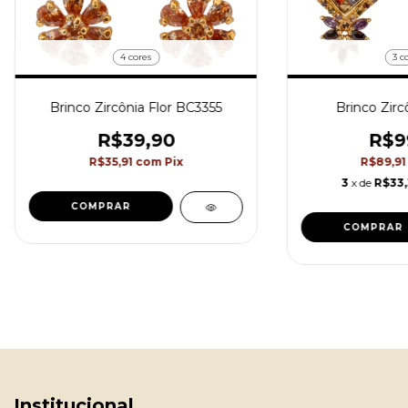
4 cores
3 c
Brinco Zircônia Flor BC3355
Brinco Zirc
R$39,90
R$9
R$35,91
com
Pix
R$89,9
3
x de
R$33
COMPRAR
COMPRAR
Institucional