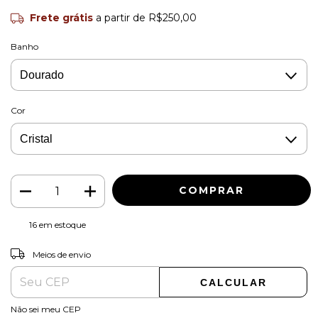
Frete grátis
a partir de
R$250,00
Banho
Cor
16
em estoque
ALTERAR CEP
Entregas para o CEP:
Meios de envio
CALCULAR
Não sei meu CEP