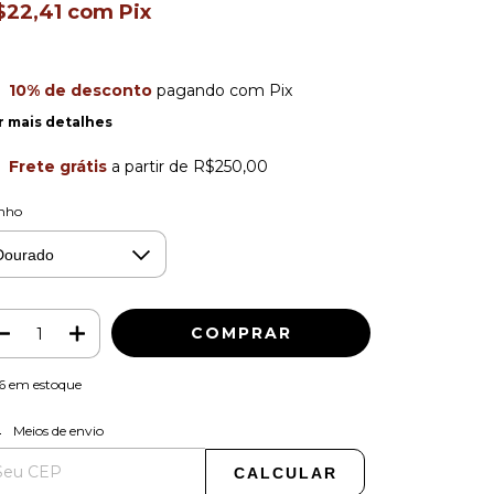
$22,41
com
Pix
10% de desconto
pagando com Pix
r mais detalhes
Frete grátis
a partir de
R$250,00
nho
6
em estoque
ALTERAR CEP
regas para o CEP:
Meios de envio
CALCULAR