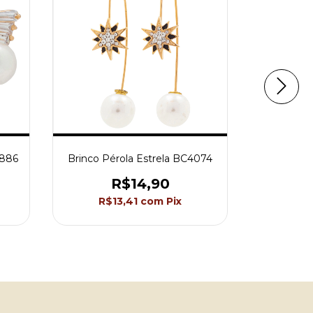
1886
Brinco Pérola Estrela BC4074
Brinco P
R$14,90
R$13,41
com
Pix
R$