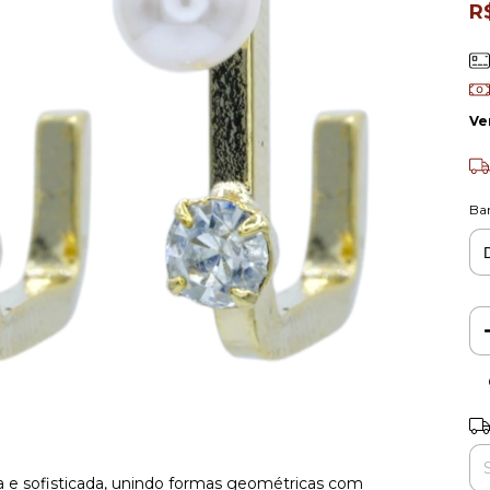
R
Ve
Ba
Ent
a e sofisticada, unindo formas geométricas com