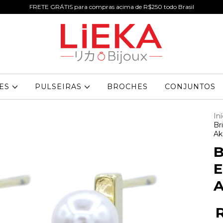
FRETE GRÁTIS para compras acima de R$250 todo Brasil
RES
PULSEIRAS
BROCHES
CONJUNTOS
Iní
Br
Ak
B
E
A