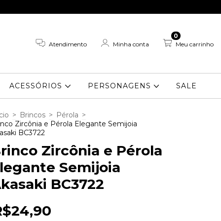
0
Atendimento
Minha conta
Meu carrinho
ACESSÓRIOS
PERSONAGENS
SALE
cio
>
Brincos
>
Pérola
>
inco Zircônia e Pérola Elegante Semijoia
asaki BC3722
rinco Zircônia e Pérola
legante Semijoia
kasaki BC3722
R$24,90