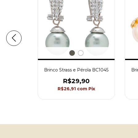
ola BC2420
Brinco Strass e Pérola BC1045
Bri
0
R$29,90
Pix
R$26,91
com
Pix