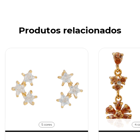
Produtos relacionados
5 cores
4 c