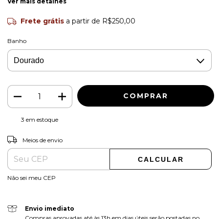
Ver mais detalhes
Frete grátis
a partir de
R$250,00
Banho
3
em estoque
ALTERAR CEP
Entregas para o CEP:
Meios de envio
CALCULAR
Não sei meu CEP
Envio imediato
Compras aprovadas até às 13h em dias úteis serão postadas no