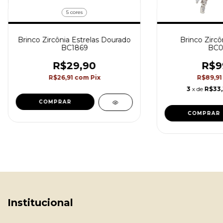
5 cores
Brinco Zircônia Estrelas Dourado
Brinco Zircô
BC1869
BC0
R$29,90
R$9
R$26,91
com
Pix
R$89,9
3
x de
R$33
COMPRAR
Institucional