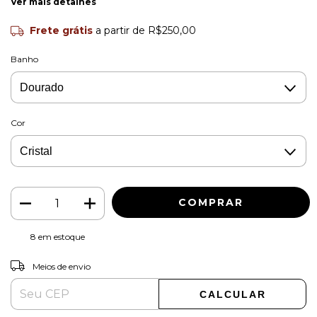
Ver mais detalhes
Frete grátis
a partir de
R$250,00
Banho
Cor
8
em estoque
ALTERAR CEP
Entregas para o CEP:
Meios de envio
CALCULAR