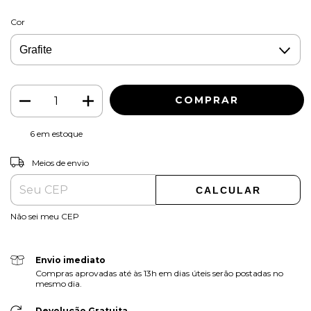
Cor
6
em estoque
ALTERAR CEP
Entregas para o CEP:
Meios de envio
CALCULAR
Não sei meu CEP
Envio imediato
Compras aprovadas até às 13h em dias úteis serão postadas no
mesmo dia.
Devolução Gratuita