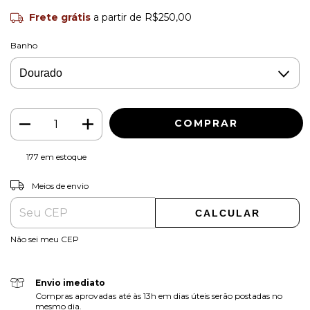
Frete grátis
a partir de
R$250,00
Banho
177
em estoque
ALTERAR CEP
Entregas para o CEP:
Meios de envio
CALCULAR
Não sei meu CEP
Envio imediato
Compras aprovadas até às 13h em dias úteis serão postadas no
mesmo dia.