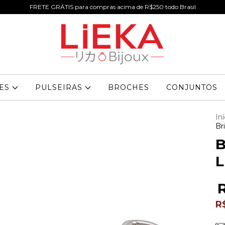
FRETE GRÁTIS para compras acima de R$250 todo Brasil
RES
PULSEIRAS
BROCHES
CONJUNTOS
Iní
Br
B
L
R