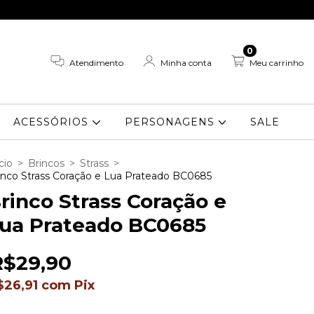
0
Atendimento
Minha conta
Meu carrinho
ACESSÓRIOS
PERSONAGENS
SALE
cio
>
Brincos
>
Strass
>
inco Strass Coração e Lua Prateado BC0685
rinco Strass Coração e
ua Prateado BC0685
R$29,90
$26,91
com
Pix