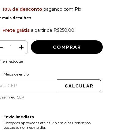
10% de desconto
pagando com Pix
r mais detalhes
Frete grátis
a partir de
R$250,00
4
em estoque
ALTERAR CEP
regas para o CEP:
Meios de envio
CALCULAR
o sei meu CEP
Envio imediato
Compras aprovadas até às 13h em dias úteis serão
postadas no mesmo dia.