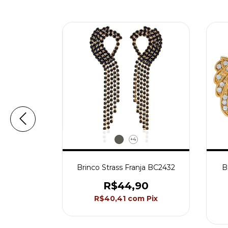
+4
BC3863
Brinco Strass Franja BC2432
B
0
R$44,90
Pix
R$40,41
com
Pix