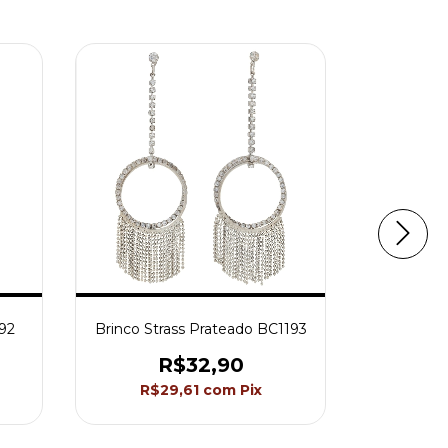
892
Brinco Strass Prateado BC1193
Brinco S
R$32,90
R$29,61
com
Pix
R$