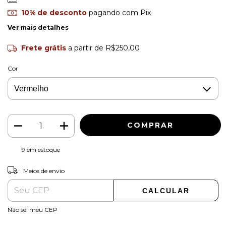
10% de desconto
pagando com Pix
Ver mais detalhes
Frete grátis
a partir de
R$250,00
Cor
9
em estoque
ALTERAR CEP
Entregas para o CEP:
Meios de envio
CALCULAR
Não sei meu CEP