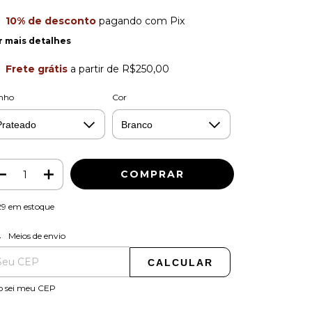
10% de desconto
pagando com Pix
r mais detalhes
Frete grátis
a partir de
R$250,00
nho
Cor
29
em estoque
ALTERAR CEP
regas para o CEP:
Meios de envio
CALCULAR
o sei meu CEP