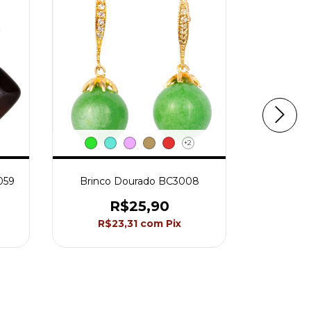
+2
059
Brinco Dourado BC3008
Brinco 
Colorid
R$25,90
R$23,31
com
Pix
R$