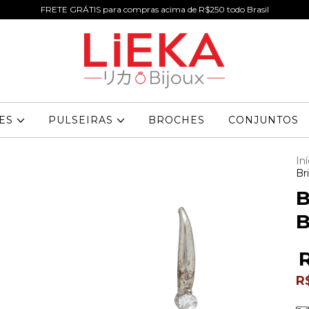
FRETE GRÁTIS para compras acima de R$250 todo Brasil
RES
PULSEIRAS
BROCHES
CONJUNTOS
Iní
Br
B
B
R