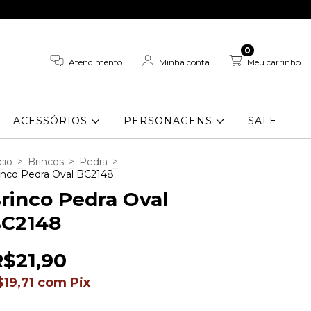
0
Atendimento
Minha conta
Meu carrinho
ACESSÓRIOS
PERSONAGENS
SALE
cio
>
Brincos
>
Pedra
>
inco Pedra Oval BC2148
rinco Pedra Oval
C2148
R$21,90
$19,71
com
Pix