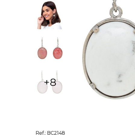
+8
Ref.: BC2148