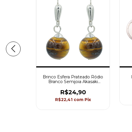
+4
 Pedra
Brinco Esfera Prateado Ródio
 Akasaki
Branco Semijoia Akasaki
BC1510
0
R$24,90
Pix
R$22,41
com
Pix