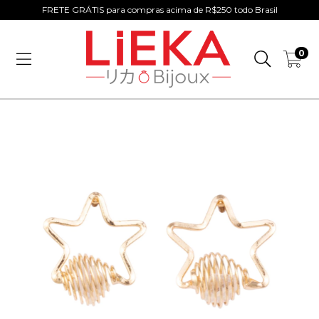
FRETE GRÁTIS para compras acima de R$250 todo Brasil
0