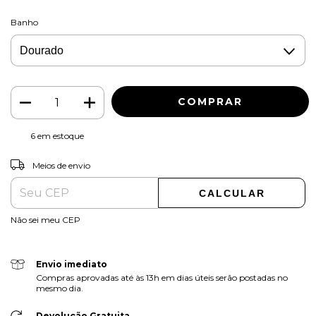
Banho
6
em estoque
ALTERAR CEP
Entregas para o CEP:
Meios de envio
CALCULAR
Não sei meu CEP
Envio imediato
Compras aprovadas até às 13h em dias úteis serão postadas no
mesmo dia.
Devolução Gratuita