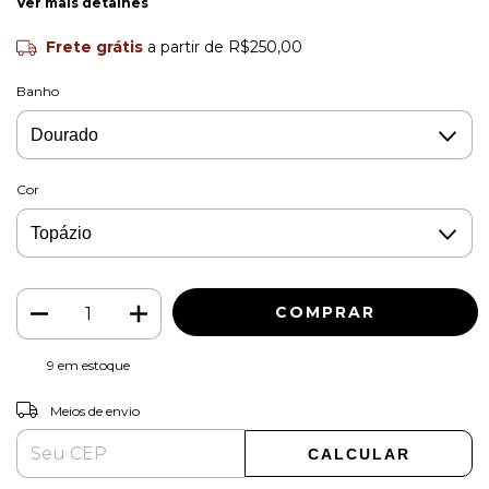
Ver mais detalhes
Frete grátis
a partir de
R$250,00
Banho
Cor
9
em estoque
ALTERAR CEP
Entregas para o CEP:
Meios de envio
CALCULAR