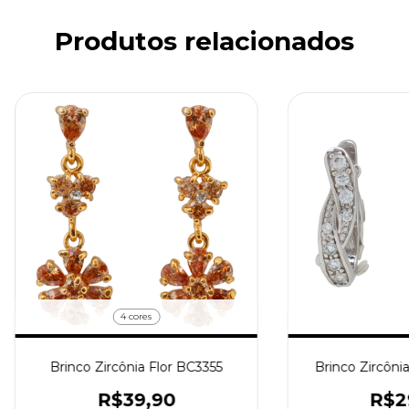
Produtos relacionados
4 cores
Brinco Zircônia Flor BC3355
Brinco Zircôni
R$39,90
R$2