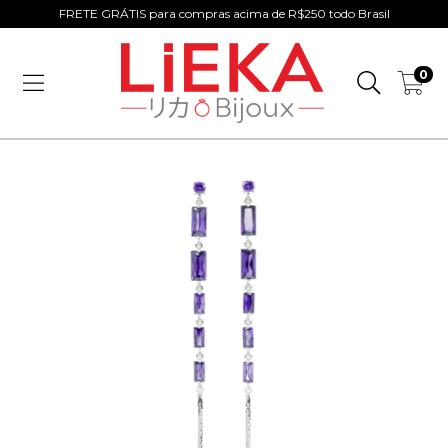
FRETE GRÁTIS para compras acima de R$250 todo Brasil
0