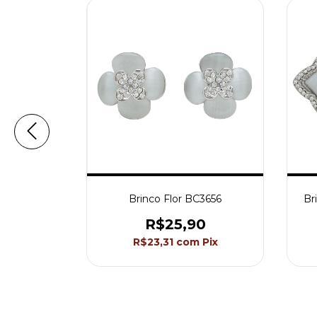
 BC3028
Brinco Flor BC3656
Br
0
R$25,90
Pix
R$23,31
com
Pix