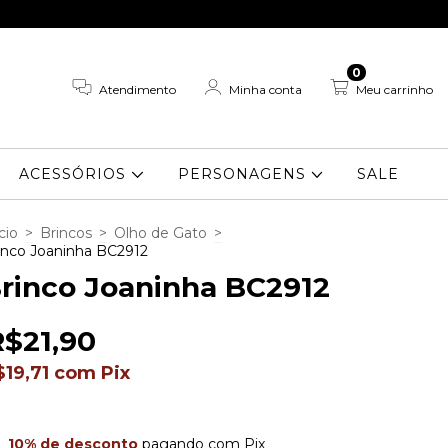
0
Atendimento
Minha conta
Meu carrinho
ACESSÓRIOS
PERSONAGENS
SALE
cio
>
Brincos
>
Olho de Gato
>
inco Joaninha BC2912
rinco Joaninha BC2912
R$21,90
$19,71
com
Pix
10% de desconto
pagando com Pix