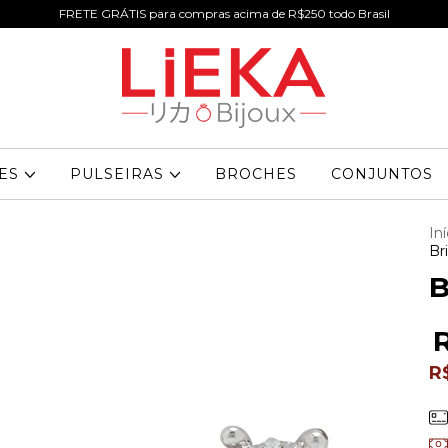
FRETE GRÁTIS para compras acima de R$250 todo Brasil
RES
PULSEIRAS
BROCHES
CONJUNTOS
Iní
Br
B
R