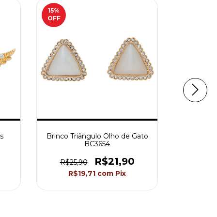
15
%
OFF
s
Brinco Triângulo Olho de Gato
Brinco 
BC3654
R$21,90
R$25,90
R$19,71
com
Pix
R$