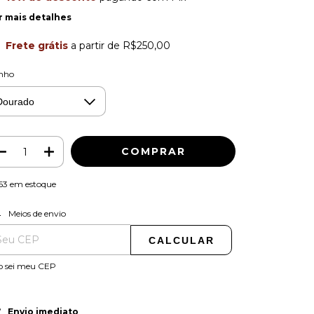
r mais detalhes
Frete grátis
a partir de
R$250,00
nho
63
em estoque
ALTERAR CEP
regas para o CEP:
Meios de envio
CALCULAR
o sei meu CEP
Envio imediato