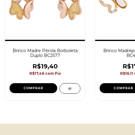
Brinco Madre Pérola Borboleta
Brinco Madrepé
Duplo BC2577
BC4
R$19,40
R$1
R$17,46
com
Pix
R$16,11
COMPRAR
COMPRAR