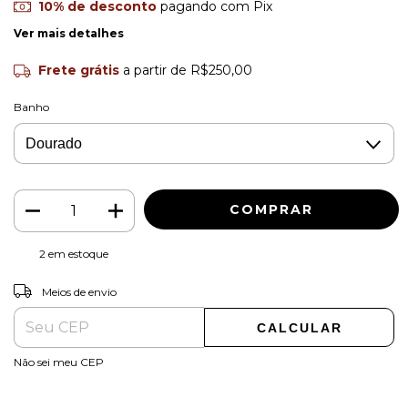
10% de desconto
pagando com Pix
Ver mais detalhes
Frete grátis
a partir de
R$250,00
Banho
2
em estoque
ALTERAR CEP
Entregas para o CEP:
Meios de envio
CALCULAR
Não sei meu CEP