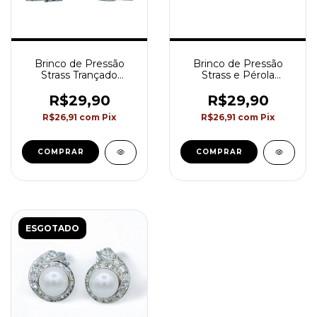
Brinco de Pressão
Brinco de Pressão
Strass Trançado
Strass e Pérola
Semijoia Akasaki
Semijoia Akasaki
BC0897
BC1097
R$29,90
R$29,90
R$26,91
com
Pix
R$26,91
com
Pix
ESGOTADO