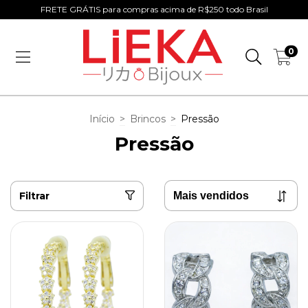
FRETE GRÁTIS para compras acima de R$250 todo Brasil
0
Início
>
Brincos
>
Pressão
Pressão
Filtrar